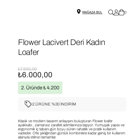
0
Flower Lacivert Deri Kadın
Loafer
₺7.500,00
₺6.000,00
2. Üründe ₺ 4.200
2.ÜRÜNE %30 İNDİRİM
Klasik ve modern tasarım anlayışını buluşturan Flower loafer
ayakkabı , zamansız zarafeti adımlarınıza taşıyor. Yumuşak yapısı ve
ergonomik iç tabanı gün boyu süren rahatlık ve pratik kullanım
vadeder. Ofis şıklığından günlük kombinlere kadar geniş bir kullanım
alanıyla stilinizi tamamlar.