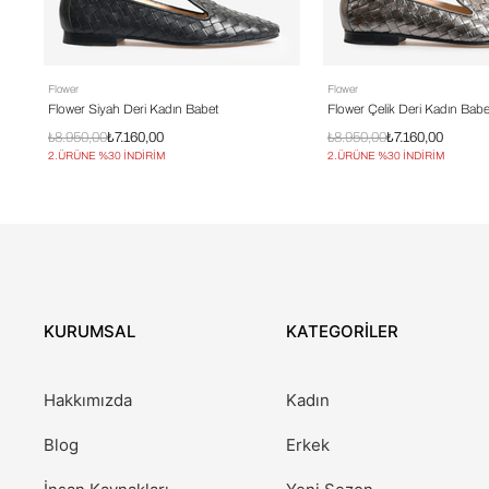
Flower
Flower
Flower Siyah Deri Kadın Babet
Flower Çelik Deri Kadın Babe
₺8.950,00
₺7.160,00
₺8.950,00
₺7.160,00
2.ÜRÜNE %30 İNDİRİM
2.ÜRÜNE %30 İNDİRİM
KURUMSAL
KATEGORİLER
Hakkımızda
Kadın
Blog
Erkek