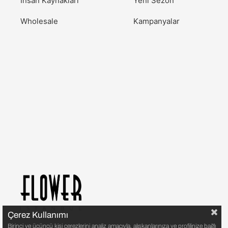
İnsan Kaynakları
Yeni Sezon
Wholesale
Kampanyalar
Çerez Kullanımı
Birinci ve üçüncü kişi çerezlerini analiz amacıyla, alışkanlarınıza ve profilinize bağlı