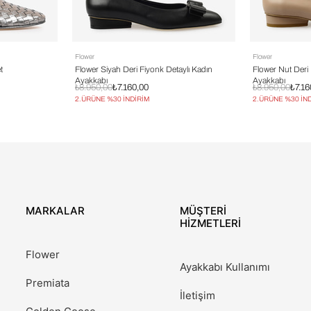
Flower
Flower
t
Flower Siyah Deri Fiyonk Detaylı Kadın
Flower Nut Deri 
Ayakkabı
Ayakkabı
₺8.950,00
₺7.160,00
₺8.950,00
₺7.16
2.ÜRÜNE %30 İNDİRİM
2.ÜRÜNE %30 İN
MARKALAR
MÜŞTERİ
HİZMETLERİ
Flower
Ayakkabı Kullanımı
Premiata
İletişim