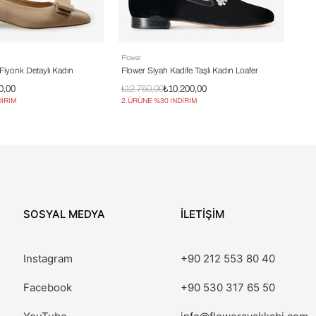
Flower
Fiyonk Detaylı Kadın
Flower Siyah Kadife Taşlı Kadın Loafer
0,00
₺12.750,00
₺10.200,00
DİRİM
2.ÜRÜNE %30 İNDİRİM
SOSYAL MEDYA
İLETİŞİM
Instagram
+90 212 553 80 40
Facebook
+90 530 317 65 50