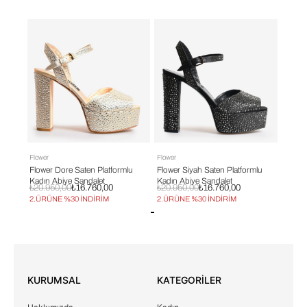
Flower
Flower
Flower
lu
Flower Dore Saten Platformlu
Flower Siyah Saten Platformlu
Flower
Kadın Abiye Sandalet
Kadın Abiye Sandalet
Kadın
₺20.950,00
₺16.760,00
₺20.950,00
₺16.760,00
₺13.9
2.ÜRÜNE %30 İNDİRİM
2.ÜRÜNE %30 İNDİRİM
2.ÜRÜ
KURUMSAL
KATEGORİLER