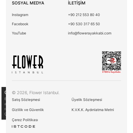
SOSYAL MEDYA
İLETİŞİM
Instagram
+90 212 553 80 40
Facebook
+90 530 317 65 50
YouTube
info@flowerayakkabi.com
Çerez Kullanımı
© 2026, Flower Istanbul.
Birinci ve üçüncü kişi çerezlerini analiz amacıyla,
Satış Sözleşmesi
Üyelik Sözleşmesi
alışkanlarınıza ve profilinize bağlı olarak tercihlerinizle bağlantılı
reklamlar göstermek için kullanıyoruz. Daha fazla bilgi için
Gizlilik ve Güvenlik
K.V.K.K. Aydınlatma Metni
Çerez Politikamıza göz atın
Çerez Politikası
Çerez Politikası