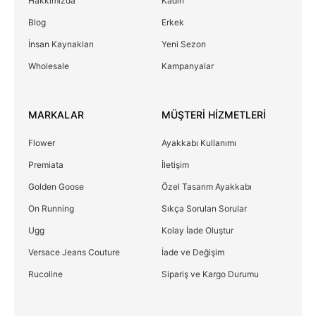
Hakkımızda
Kadın
Blog
Erkek
İnsan Kaynakları
Yeni Sezon
Wholesale
Kampanyalar
MARKALAR
MÜŞTERİ HİZMETLERİ
Flower
Ayakkabı Kullanımı
Premiata
İletişim
Golden Goose
Özel Tasarım Ayakkabı
On Running
Sıkça Sorulan Sorular
Ugg
Kolay İade Oluştur
Versace Jeans Couture
İade ve Değişim
Rucoline
Sipariş ve Kargo Durumu