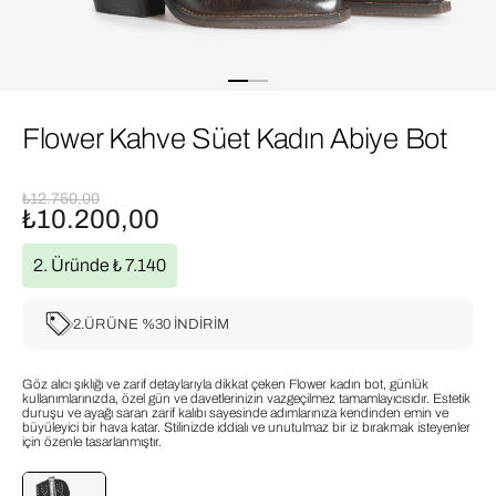
Flower Kahve Süet Kadın Abiye Bot
₺12.750,00
₺10.200,00
2. Üründe ₺ 7.140
2.ÜRÜNE %30 İNDİRİM
Göz alıcı şıklığı ve zarif detaylarıyla dikkat çeken Flower kadın bot, günlük
kullanımlarınızda, özel gün ve davetlerinizin vazgeçilmez tamamlayıcısıdır. Estetik
duruşu ve ayağı saran zarif kalıbı sayesinde adımlarınıza kendinden emin ve
büyüleyici bir hava katar. Stilinizde iddialı ve unutulmaz bir iz bırakmak isteyenler
için özenle tasarlanmıştır.