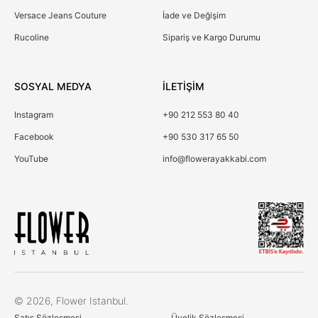
Versace Jeans Couture
İade ve Değişim
Rucoline
Sipariş ve Kargo Durumu
SOSYAL MEDYA
İLETİŞİM
Instagram
+90 212 553 80 40
Facebook
+90 530 317 65 50
YouTube
info@flowerayakkabi.com
Çerez Kullanımı
© 2026, Flower Istanbul.
Birinci ve üçüncü kişi çerezlerini analiz amacıyla,
Satış Sözleşmesi
Üyelik Sözleşmesi