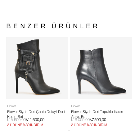
BENZER ÜRÜNLER
Flower
Flower
Fl
Flower Siyah Deri Çanta Detaylı Deri
Flower Siyah Deri Topuklu Kadın
Fl
Kadın Bot
Abiye Bot
Ab
₺14.500,00
₺11.600,00
₺15.000,00
₺7.500,00
₺1
2.ÜRÜNE %30 İNDİRİM
2.ÜRÜNE %30 İNDİRİM
2.