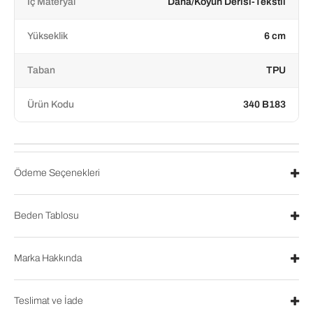
İç Materyal
Dana/Koyun Derisi-Tekstil
Yükseklik
6 cm
Taban
TPU
Ürün Kodu
340 B183
Ödeme Seçenekleri
Beden Tablosu
Marka Hakkında
Teslimat ve İade