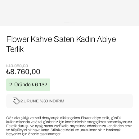
Flower Kahve Saten Kadın Abiye
Terlik
₺10.950,00
₺8.760,00
2. Üründe ₺ 6.132
2.ÜRÜNE %30 İNDİRİM
Göz alıcı şıklığı ve zarif detaylarıyla dikkat çeken Flower abiye terlik, günlük
kullanımlarında ve özel günleriniz için kombinleriniz vazgeçilmez tamamlayıcısıdır.
Estetik duruşu ve ayağı saran zarif kalıbı sayesinde adımlarınıza kendinden emin
ve büyüleyici bir hava katar. Stilinizde iddialı ve unutulmaz bir iz bırakmak
isteyenler için özenle tasarlanmıştır.