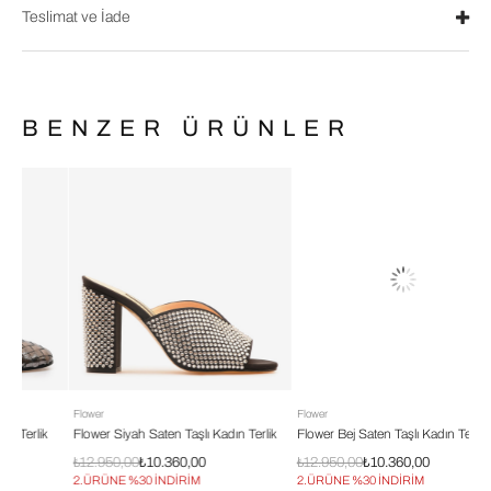
Teslimat ve İade
BENZER ÜRÜNLER
Flower
Flower
Fl
k
Flower Siyah Saten Taşlı Kadın Terlik
Flower Bej Saten Taşlı Kadın Terlik
Fl
₺12.950,00
₺10.360,00
₺12.950,00
₺10.360,00
₺1
2.ÜRÜNE %30 İNDİRİM
2.ÜRÜNE %30 İNDİRİM
2.