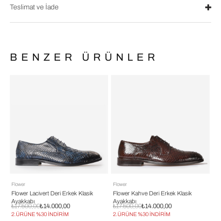
Teslimat ve İade
BENZER ÜRÜNLER
Flower
Flower
Fl
Flower Lacivert Deri Erkek Klasik
Flower Kahve Deri Erkek Klasik
Fl
Ayakkabı
Ayakkabı
Er
₺17.500,00
₺14.000,00
₺17.500,00
₺14.000,00
₺1
2.ÜRÜNE %30 İNDİRİM
2.ÜRÜNE %30 İNDİRİM
2.