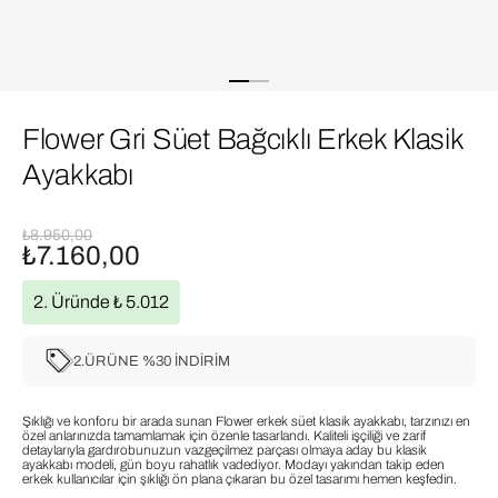
Flower Gri Süet Bağcıklı Erkek Klasik
Ayakkabı
₺8.950,00
₺7.160,00
2. Üründe ₺ 5.012
2.ÜRÜNE %30 İNDİRİM
Şıklığı ve konforu bir arada sunan Flower erkek süet klasik ayakkabı, tarzınızı en
özel anlarınızda tamamlamak için özenle tasarlandı. Kaliteli işçiliği ve zarif
detaylarıyla gardırobunuzun vazgeçilmez parçası olmaya aday bu klasik
ayakkabı modeli, gün boyu rahatlık vadediyor. Modayı yakından takip eden
erkek kullanıcılar için şıklığı ön plana çıkaran bu özel tasarımı hemen keşfedin.