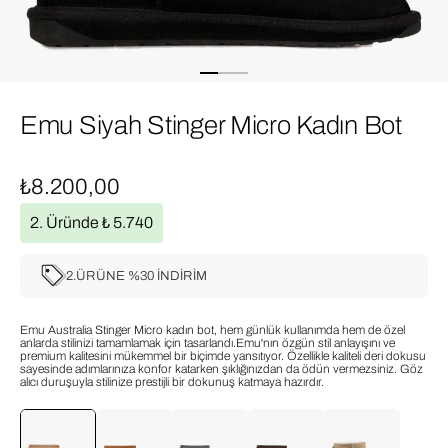
Emu Siyah Stinger Micro Kadın Bot
₺8.200,00
2. Üründe ₺ 5.740
2.ÜRÜNE %30 İNDİRİM
Emu Australia Stinger Micro kadın bot, hem günlük kullanımda hem de özel
anlarda stilinizi tamamlamak için tasarlandı.Emu'nın özgün stil anlayışını ve
premium kalitesini mükemmel bir biçimde yansıtıyor. Özellikle kaliteli deri dokusu
sayesinde adımlarınıza konfor katarken şıklığınızdan da ödün vermezsiniz. Göz
alıcı duruşuyla stilinize prestijli bir dokunuş katmaya hazırdır.