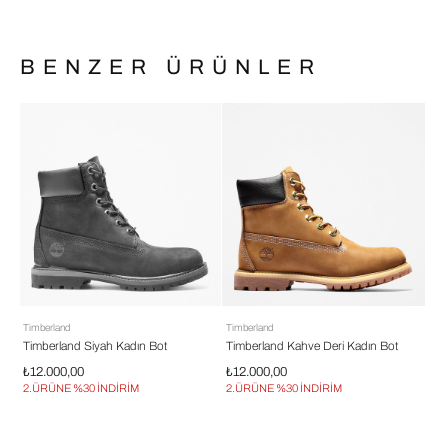
BENZER ÜRÜNLER
Timberland
Timberland
Tim
Timberland Siyah Kadın Bot
Timberland Kahve Deri Kadın Bot
Tim
₺12.000,00
₺12.000,00
₺9
2.ÜRÜNE %30 İNDİRİM
2.ÜRÜNE %30 İNDİRİM
2.