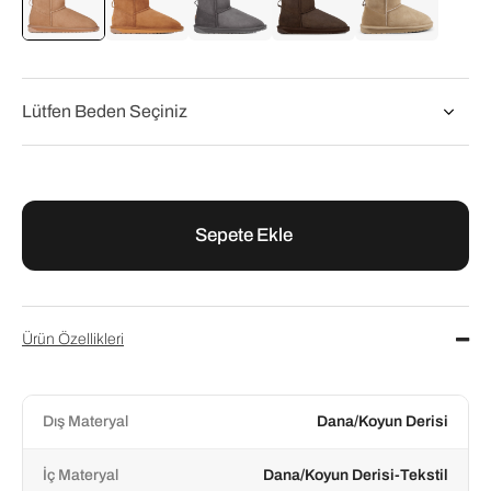
Emu
Emu
Emu
Emu
Emu
Emu Taba Deri Stinger Micro Kadın Bot
Emu Taba Deri Stinger Micro Kadın Bot
Emu Gri Deri Stinger Micro Kadın Bot
Emu Kahve Deri Stinger Micro Kadın Bot
Emu Kum Deri Stinger Micro Kadın Bot
₺8.200,00
₺8.200,00
₺8.200,00
₺8.200,00
₺8.200,00
Ürün Özellikleri
Dış Materyal
Dana/Koyun Derisi
İç Materyal
Dana/Koyun Derisi-Tekstil