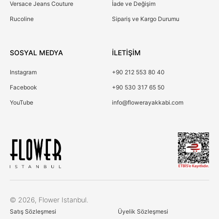
Versace Jeans Couture
İade ve Değişim
Rucoline
Sipariş ve Kargo Durumu
SOSYAL MEDYA
İLETİŞİM
Instagram
+90 212 553 80 40
Facebook
+90 530 317 65 50
YouTube
info@flowerayakkabi.com
Çerez Kullanımı
© 2026, Flower Istanbul.
Birinci ve üçüncü kişi çerezlerini analiz amacıyla,
Satış Sözleşmesi
Üyelik Sözleşmesi
alışkanlarınıza ve profilinize bağlı olarak tercihlerinizle bağlantılı