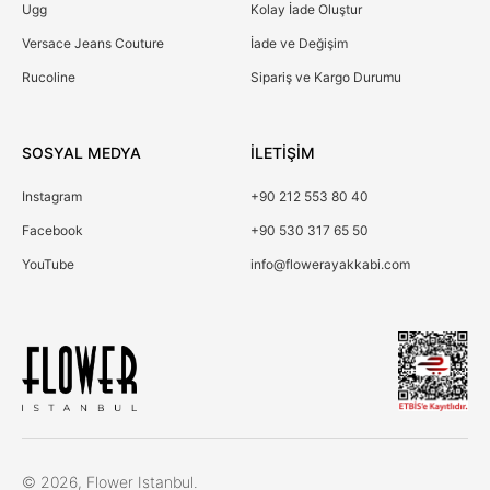
Ugg
Kolay İade Oluştur
Versace Jeans Couture
İade ve Değişim
Rucoline
Sipariş ve Kargo Durumu
SOSYAL MEDYA
İLETİŞİM
Instagram
+90 212 553 80 40
Facebook
+90 530 317 65 50
YouTube
info@flowerayakkabi.com
Çerez Kullanımı
© 2026, Flower Istanbul.