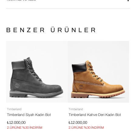
BENZER ÜRÜNLER
Timberland
Timberland
Tim
Timberland Siyah Kadın Bot
Timberland Kahve Deri Kadın Bot
Tim
₺12.000,00
₺12.000,00
₺9
2.ÜRÜNE %30 İNDİRİM
2.ÜRÜNE %30 İNDİRİM
2.