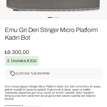
Emu Gri Deri Stinger Micro Platform
Kadın Bot
₺9.300,00
2. Üründe ₺ 6.510
2.ÜRÜNE %30 İNDİRİM
Emu imzası taşıyan Stinger Micro Platform kadın bot, lüks ve konforu bir araya
getiren prestijli bir tasarıma sahiptir. Ergonomik iç taban yapısı ve kaliteli
malzemesi sayesinde gün boyu süren bir konfor vadeder. Şehir hayatının
temposunda hem rahat hem de şık görünmek isteyen kadınlar için ideal bir
tercihtir.