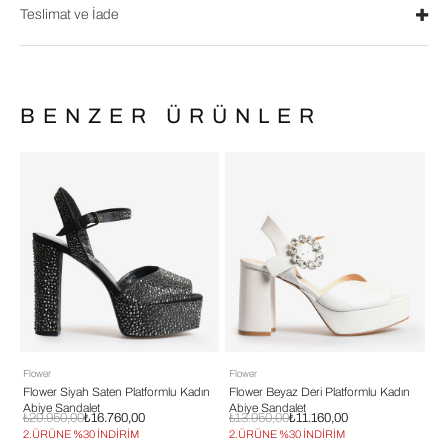
Teslimat ve İade
BENZER ÜRÜNLER
Flower
Flower
Fl
n
Flower Siyah Saten Platformlu Kadın
Flower Beyaz Deri Platformlu Kadın
Fl
Abiye Sandalet
Abiye Sandalet
Ab
₺20.950,00
₺16.760,00
₺13.950,00
₺11.160,00
₺1
2.ÜRÜNE %30 İNDİRİM
2.ÜRÜNE %30 İNDİRİM
2.