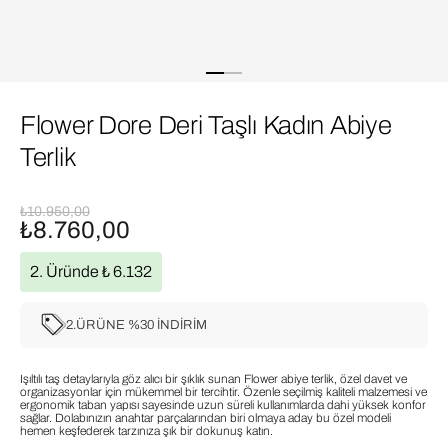
Flower Dore Deri Taşlı Kadın Abiye
Terlik
₺10.950,00
₺8.760,00
2. Üründe ₺ 6.132
2.ÜRÜNE %30 İNDİRİM
Işıltılı taş detaylarıyla göz alıcı bir şıklık sunan Flower abiye terlik, özel davet ve
organizasyonlar için mükemmel bir tercihtir. Özenle seçilmiş kaliteli malzemesi ve
ergonomik taban yapısı sayesinde uzun süreli kullanımlarda dahi yüksek konfor
sağlar. Dolabınızın anahtar parçalarından biri olmaya aday bu özel modeli
hemen keşfederek tarzınıza şık bir dokunuş katın.