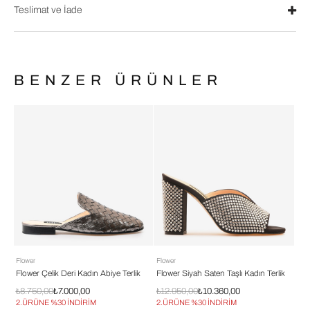
Teslimat ve İade
BENZER ÜRÜNLER
Flower
Flower
Flo
k
Flower Çelik Deri Kadın Abiye Terlik
Flower Siyah Saten Taşlı Kadın Terlik
Flo
₺8.750,00
₺7.000,00
₺12.950,00
₺10.360,00
₺12
2.ÜRÜNE %30 İNDİRİM
2.ÜRÜNE %30 İNDİRİM
2.