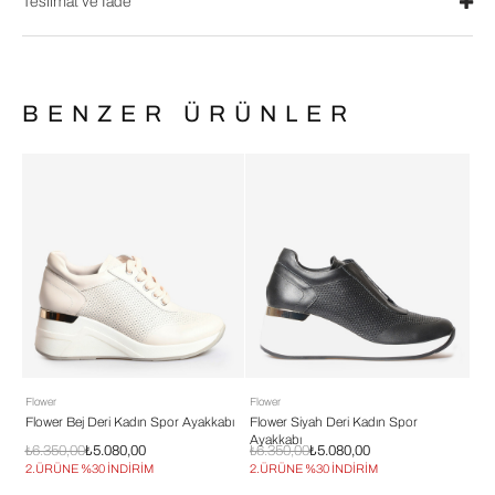
Teslimat ve İade
BENZER ÜRÜNLER
Flower
Flower
Flo
Flower Bej Deri Kadın Spor Ayakkabı
Flower Siyah Deri Kadın Spor
Flo
Ayakkabı
Aya
₺6.350,00
₺5.080,00
₺6.350,00
₺5.080,00
₺6.
2.ÜRÜNE %30 İNDİRİM
2.ÜRÜNE %30 İNDİRİM
2.