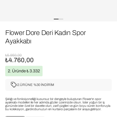
Flower Dore Deri Kadın Spor
Ayakkabı
₺5.950,00
₺4.760,00
2. Üründe ₺ 3.332
2.ÜRÜNE %30 İNDİRİM
Şıklığı ve fonksiyonelliği kusursuz bir dengeyle buluşturan Flower'ın spor
ayakkabı modelleri ile her adımda gözler üzerinizde olsun. İster yoğun bir iş
gününde ister özel bir davette olun; zarif çizgileri ve gün boyu süren konforuyla
bu koleksiyon, gardırobunuzun en kurtarıcı parçalarını bir araya getiriyor.