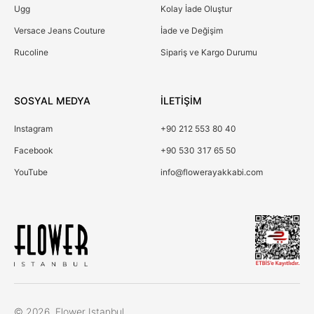
Ugg
Kolay İade Oluştur
Versace Jeans Couture
İade ve Değişim
Rucoline
Sipariş ve Kargo Durumu
SOSYAL MEDYA
İLETİŞİM
Instagram
+90 212 553 80 40
Facebook
+90 530 317 65 50
YouTube
info@flowerayakkabi.com
Çerez Kullanımı
© 2026, Flower Istanbul.