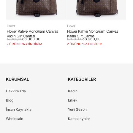
Flower
Flower
Flo
Flower Kahve Monogram Canvas
Flower Kahve Monogram Canvas
Fl
Kadın Sırt Çantası
Kadın Sırt Çantası
Kad
₺7.950,00
₺6.360,00
₺7.950,00
₺6.360,00
₺7.
2.ÜRÜNE %30 İNDİRİM
2.ÜRÜNE %30 İNDİRİM
2.
KURUMSAL
KATEGORİLER
Hakkımızda
Kadın
Blog
Erkek
İnsan Kaynakları
Yeni Sezon
Wholesale
Kampanyalar