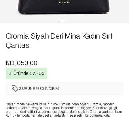
Cromia Siyah Deri Mina Kadın Sırt
Çantası
₺11.050,00
2. Üründe ₺ 7.735
2.ÜRÜNE %30 İNDİRİM
İtalyan moda başkenti İtalya’nın köklü mirasından doğan Cromia, modern
kadının zarafetini ve güçlü duruşunu tasarımlarına taşıyor. Kusursuz işçiliği,
premium deri kalitesi ve zamansız çizgileriyle öne çıkan Cromia çantalar; hem
günlük tempoda hem de özel anlarda stilinize prestijli bir dokunuş katar.