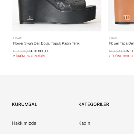
Flower
Flower
Flower Siyah Deri Dolgu Topuk Kadın Terlik
Flower Taba Der
₺13.500,00
₺10.800,00
₺13.500,00
₺10
2.ÜRÜNE %30 İNDİRİM
2.ÜRÜNE %30 İN
KURUMSAL
KATEGORİLER
Hakkımızda
Kadın