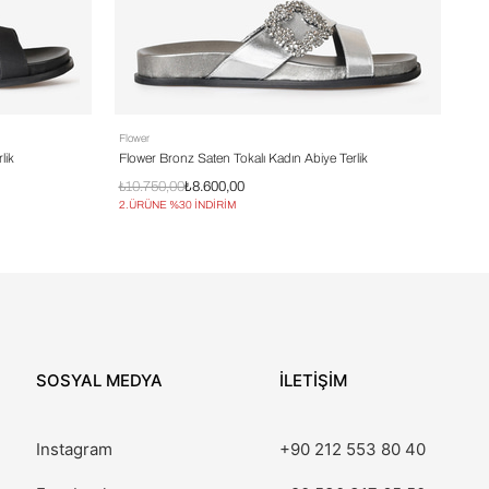
Flower
Flow
lik
Flower Bronz Saten Tokalı Kadın Abiye Terlik
Flo
₺10.750,00
₺8.600,00
₺11
2.ÜRÜNE %30 İNDİRİM
2.Ü
SOSYAL MEDYA
İLETİŞİM
Instagram
+90 212 553 80 40