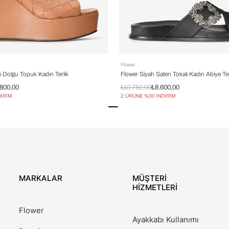
Flower
i Dolgu Topuk Kadın Terlik
Flower Siyah Saten Tokalı Kadın Abiye Ter
.800,00
₺10.750,00
₺8.600,00
DİRİM
2.ÜRÜNE %30 İNDİRİM
MARKALAR
MÜŞTERİ
HİZMETLERİ
Flower
Ayakkabı Kullanımı