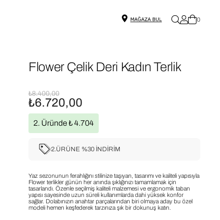
0
Flower Çelik Deri Kadın Terlik
₺8.400,00
₺6.720,00
2. Üründe ₺ 4.704
2.ÜRÜNE %30 İNDİRİM
Yaz sezonunun ferahlığını stilinize taşıyan, tasarımı ve kaliteli yapısıyla
Flower terlikler günün her anında şıklığınızı tamamlamak için
tasarlandı. Özenle seçilmiş kaliteli malzemesi ve ergonomik taban
yapısı sayesinde uzun süreli kullanımlarda dahi yüksek konfor
sağlar. Dolabınızın anahtar parçalarından biri olmaya aday bu özel
modeli hemen keşfederek tarzınıza şık bir dokunuş katın.