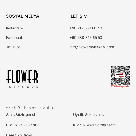
SOSYAL MEDYA
İLETİŞİM
Instagram
+90 212 553 80 40
Facebook
+90 530 317 65 50
YouTube
info@flowerayakkabi.com
Çerez Kullanımı
© 2026, Flower Istanbul.
Birinci ve üçüncü kişi çerezlerini analiz amacıyla,
Satış Sözleşmesi
Üyelik Sözleşmesi
alışkanlarınıza ve profilinize bağlı olarak tercihlerinizle bağlantılı
reklamlar göstermek için kullanıyoruz. Daha fazla bilgi için
Gizlilik ve Güvenlik
K.V.K.K. Aydınlatma Metni
Çerez Politikamıza göz atın
Çerez Politikası
Çerez Politikası