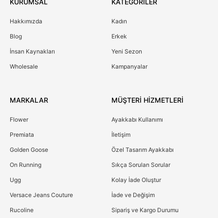
KURUMSAL
KATEGORİLER
Hakkımızda
Kadın
Blog
Erkek
İnsan Kaynakları
Yeni Sezon
Wholesale
Kampanyalar
MARKALAR
MÜŞTERİ HİZMETLERİ
Flower
Ayakkabı Kullanımı
Premiata
İletişim
Golden Goose
Özel Tasarım Ayakkabı
On Running
Sıkça Sorulan Sorular
Ugg
Kolay İade Oluştur
Versace Jeans Couture
İade ve Değişim
Rucoline
Sipariş ve Kargo Durumu