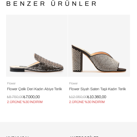
BENZER ÜRÜNLER
Flower
Flower
Flo
k
Flower Çelik Deri Kadın Abiye Terlik
Flower Siyah Saten Taşlı Kadın Terlik
Flo
₺8.750,00
₺7.000,00
₺12.950,00
₺10.360,00
₺12
2.ÜRÜNE %30 İNDİRİM
2.ÜRÜNE %30 İNDİRİM
2.