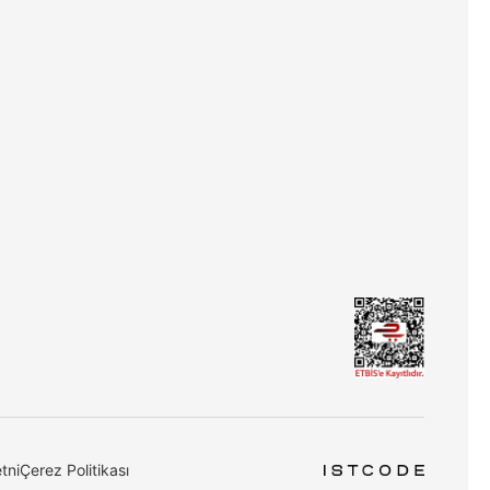
tni
Çerez Politikası