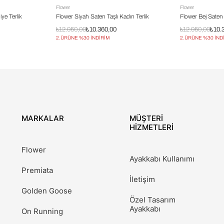
Flower
Flower
ye Terlik
Flower Siyah Saten Taşlı Kadın Terlik
Flower Bej Saten 
₺12.950,00
₺10.360,00
₺12.950,00
₺10.
2.ÜRÜNE %30 İNDİRİM
2.ÜRÜNE %30 İND
MARKALAR
MÜŞTERİ
HİZMETLERİ
Flower
Ayakkabı Kullanımı
Premiata
İletişim
Golden Goose
Özel Tasarım
Ayakkabı
On Running