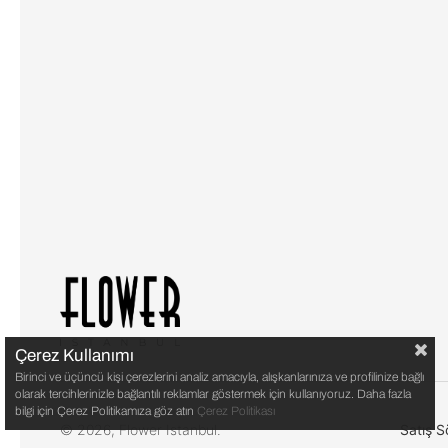
Çerez Kullanımı
Birinci ve üçüncü kişi çerezlerini analiz amacıyla, alışkanlarınıza ve profilinize bağlı
olarak tercihlerinizle bağlantılı reklamlar göstermek için kullanıyoruz. Daha fazla
bilgi için Çerez Politikamıza göz atın
Çerez Politikası
© 2026, Flower Istanbul.
Satış S