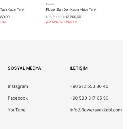
Flower
Taşlı Kadın Terlik
Flower Sarı Deri Kadın Abiye Terlik
360,00
₺16.500,00
₺13.200,00
İRİM
2.ÜRÜNE %30 İNDİRİM
SOSYAL MEDYA
İLETİŞİM
Instagram
+90 212 553 80 40
Facebook
+90 530 317 65 50
YouTube
info@flowerayakkabi.com