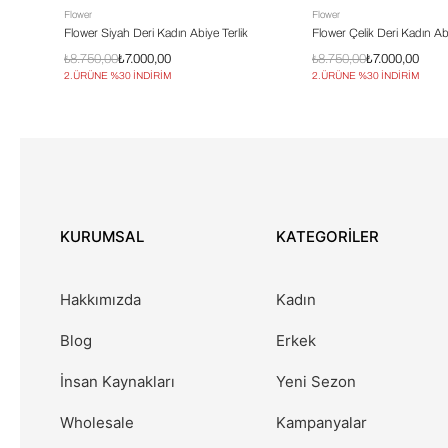
Flower
Flower
Flower Siyah Deri Kadın Abiye Terlik
Flower Çelik Deri Kadın Abi
₺8.750,00
₺7.000,00
₺8.750,00
₺7.000,00
2.ÜRÜNE %30 İNDİRİM
2.ÜRÜNE %30 İNDİRİM
KURUMSAL
KATEGORİLER
Hakkımızda
Kadın
Blog
Erkek
İnsan Kaynakları
Yeni Sezon
Wholesale
Kampanyalar