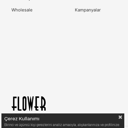
Wholesale
Kampanyalar
Çerez Kullanımı
Birinci ve üçüncü kişi çerezlerini analiz amacıyla, alışkanlarınıza ve profilinize