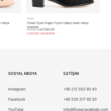
Flower
Flo
n Abiye
Flower Siyah Rugan Fiyonk Detaylı Kadın Abiye
Flo
Ayakkabı
₺8.950,00
₺7.160,00
₺12
2.ÜRÜNE %30 İNDİRİM
2.Ü
SOSYAL MEDYA
İLETİŞİM
Instagram
+90 212 553 80 40
Facebook
+90 530 317 65 50
YouTube
info@flowerayakkabi.com