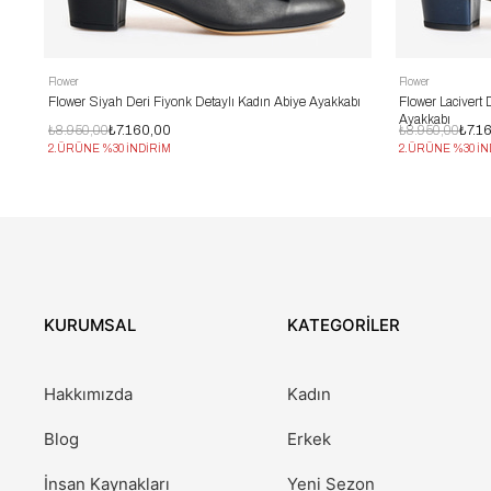
Flower
Flower
Flower Siyah Deri Fiyonk Detaylı Kadın Abiye Ayakkabı
Flower Lacivert 
Ayakkabı
₺8.950,00
₺7.160,00
₺8.950,00
₺7.1
2.ÜRÜNE %30 İNDİRİM
2.ÜRÜNE %30 İN
KURUMSAL
KATEGORİLER
Hakkımızda
Kadın
Blog
Erkek
İnsan Kaynakları
Yeni Sezon