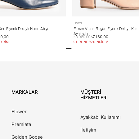
Flower
Deri Fiyonk Detaylı Kadın Abiye
Flower Vizon Rugan Fiyonk Detaylı Kadı
Ayakkabı
60,00
₺8.950,00
₺7.160,00
DİRİM
2.ÜRÜNE %30 İNDİRİM
MARKALAR
MÜŞTERİ
HİZMETLERİ
Flower
Ayakkabı Kullanımı
Premiata
İletişim
Golden Goose