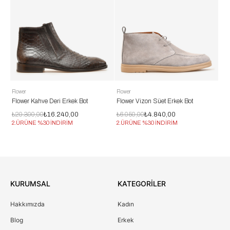
Flower
Flower
Tim
Flower Kahve Deri Erkek Bot
Flower Vizon Süet Erkek Bot
Tim
₺20.300,00
₺16.240,00
₺6.050,00
₺4.840,00
₺1
2.ÜRÜNE %30 İNDİRİM
2.ÜRÜNE %30 İNDİRİM
2.
KURUMSAL
KATEGORİLER
Hakkımızda
Kadın
Blog
Erkek