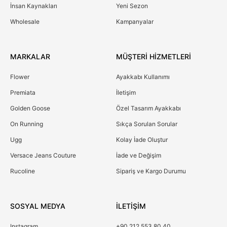
İnsan Kaynakları
Yeni Sezon
Wholesale
Kampanyalar
MARKALAR
MÜŞTERİ HİZMETLERİ
Flower
Ayakkabı Kullanımı
Premiata
İletişim
Golden Goose
Özel Tasarım Ayakkabı
On Running
Sıkça Sorulan Sorular
Ugg
Kolay İade Oluştur
Versace Jeans Couture
İade ve Değişim
Rucoline
Sipariş ve Kargo Durumu
SOSYAL MEDYA
İLETİŞİM
Instagram
+90 212 553 80 40