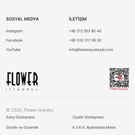
SOSYAL MEDYA
İLETİŞİM
Instagram
+90 212 553 80 40
Facebook
+90 530 317 65 50
YouTube
info@flowerayakkabi.com
Çerez Kullanımı
© 2026, Flower Istanbul.
Birinci ve üçüncü kişi çerezlerini analiz amacıyla,
Satış Sözleşmesi
Üyelik Sözleşmesi
alışkanlarınıza ve profilinize bağlı olarak tercihlerinizle
bağlantılı reklamlar göstermek için kullanıyoruz. Daha fazla
Gizlilik ve Güvenlik
K.V.K.K. Aydınlatma Metni
bilgi için Çerez Politikamıza göz atın
Çerez Politikası