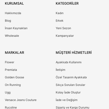
KURUMSAL
KATEGORİLER
Hakkımızda
Kadın
Blog
Erkek
İnsan Kaynakları
Yeni Sezon
Wholesale
Kampanyalar
MARKALAR
MÜŞTERİ HİZMETLERİ
Flower
Ayakkabı Kullanımı
Premiata
İletişim
Golden Goose
Özel Tasarım Ayakkabı
On Running
Sıkça Sorulan Sorular
Ugg
Kolay İade Oluştur
Versace Jeans Couture
İade ve Değişim
Rucoline
Sipariş ve Kargo Durumu